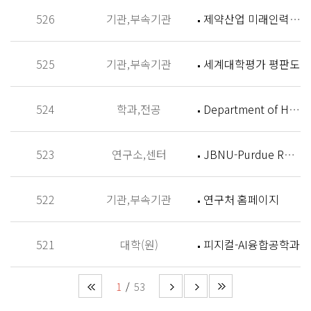
526
기관,부속기관
제약산업 미래인력 양성센터 홈페이지
525
기관,부속기관
세계대학평가 평판도
524
학과,전공
Department of History
523
연구소,센터
JBNU-Purdue Research Institute (JPRI)
522
기관,부속기관
연구처 홈페이지
521
대학(원)
피지컬-AI융합공학과
1
53