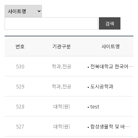
번호
기관구분
사이트명
530
학과,전공
전북대학교 한국어학과
529
학과,전공
도시공학과
528
대학(원)
test
527
대학(원)
합성생물학 및 바이오신소재개발 연구실 (Synthetic Biology and Biomaterials Lab,SBBL)