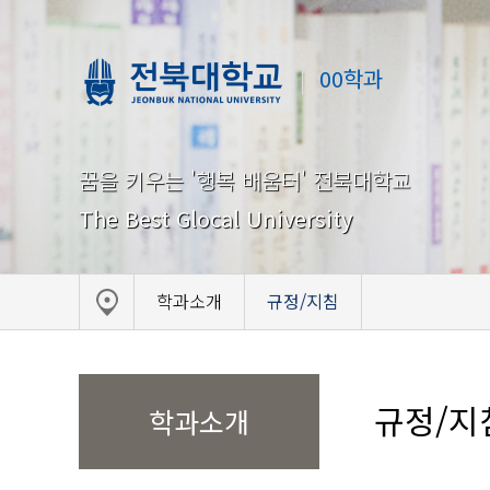
00학과
꿈을 키우는 '행복 배움터' 전북대학교
The Best Glocal University
학과소개
규정/지침
규정/지
학과소개